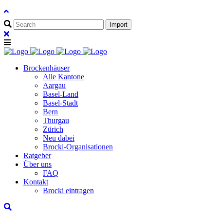
Brockenhäuser
Alle Kantone
Aargau
Basel-Land
Basel-Stadt
Bern
Thurgau
Zürich
Neu dabei
Brocki-Organisationen
Ratgeber
Über uns
FAQ
Kontakt
Brocki eintragen