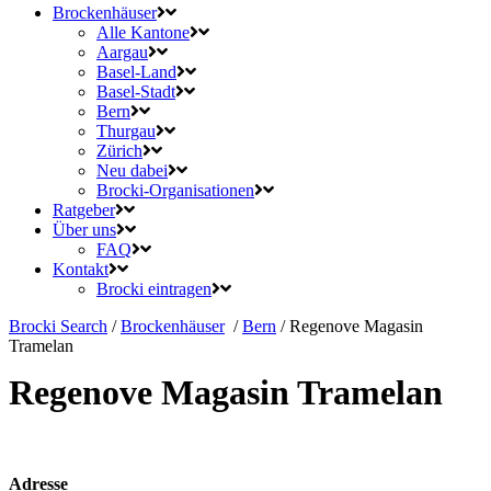
Brockenhäuser
Alle Kantone
Aargau
Basel-Land
Basel-Stadt
Bern
Thurgau
Zürich
Neu dabei
Brocki-Organisationen
Ratgeber
Über uns
FAQ
Kontakt
Brocki eintragen
Brocki Search
/
Brockenhäuser
/
Bern
/
Regenove Magasin
Tramelan
Regenove Magasin Tramelan
Adresse