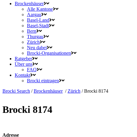
Brockenhäuser
Alle Kantone
Aargau
Basel-Land
Basel-Stadt
Bern
Thurgau
Zürich
Neu dabei
Brocki-Organisationen
Ratgeber
Über uns
FAQ
Kontakt
Brocki eintragen
Brocki Search
/
Brockenhäuser
/
Zürich
/
Brocki 8174
Brocki 8174
Adresse