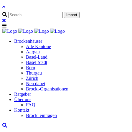
Brockenhäuser
Alle Kantone
Aargau
Basel-Land
Basel-Stadt
Bern
Thurgau
Zürich
Neu dabei
Brocki-Organisationen
Ratgeber
Über uns
FAQ
Kontakt
Brocki eintragen