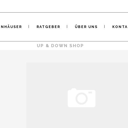
ENHÄUSER
RATGEBER
ÜBER UNS
KONTA
R
/
ZÜRICH
/
UP & DOWN SHOP