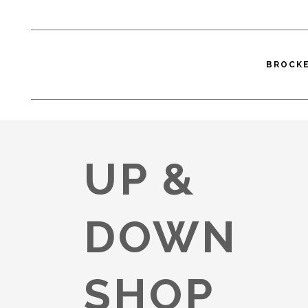
BROCK
BROCKI SEARCH
/
BROCKENHÄUSE
UP &
DOWN
SHOP