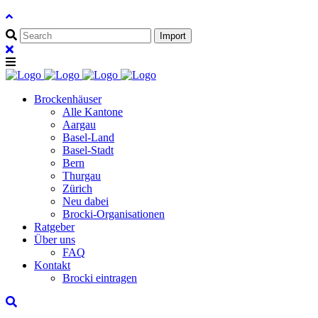
Brockenhäuser
Alle Kantone
Aargau
Basel-Land
Basel-Stadt
Bern
Thurgau
Zürich
Neu dabei
Brocki-Organisationen
Ratgeber
Über uns
FAQ
Kontakt
Brocki eintragen