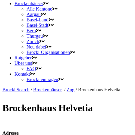
Brockenhäuser
Alle Kantone
Aargau
Basel-Land
Basel-Stadt
Bern
Thurgau
Zürich
Neu dabei
Brocki-Organisationen
Ratgeber
Über uns
FAQ
Kontakt
Brocki eintragen
Brocki Search
/
Brockenhäuser
/
Zug
/
Brockenhaus Helvetia
Brockenhaus Helvetia
Adresse