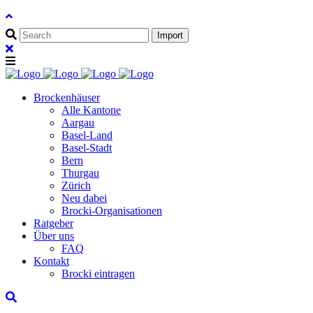
Brockenhäuser
Alle Kantone
Aargau
Basel-Land
Basel-Stadt
Bern
Thurgau
Zürich
Neu dabei
Brocki-Organisationen
Ratgeber
Über uns
FAQ
Kontakt
Brocki eintragen