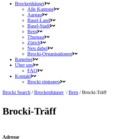
Brockenhäuser
Alle Kantone
Aargau
Basel-Land
Basel-Stadt
Bern
Thurgau
Zürich
Neu dabei
Brocki-Organisationen
Ratgeber
Über uns
FAQ
Kontakt
Brocki eintragen
Brocki Search
/
Brockenhäuser
/
Bern
/
Brocki-Träff
Brocki-Träff
Adresse