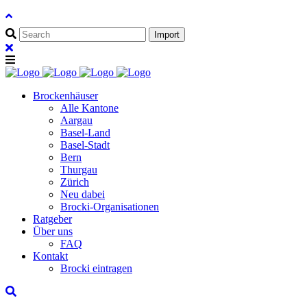
Brockenhäuser
Alle Kantone
Aargau
Basel-Land
Basel-Stadt
Bern
Thurgau
Zürich
Neu dabei
Brocki-Organisationen
Ratgeber
Über uns
FAQ
Kontakt
Brocki eintragen