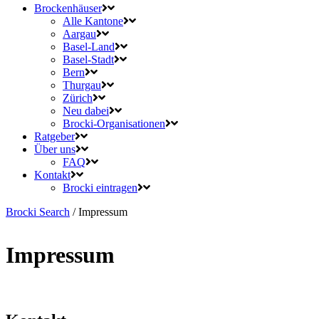
Brockenhäuser
Alle Kantone
Aargau
Basel-Land
Basel-Stadt
Bern
Thurgau
Zürich
Neu dabei
Brocki-Organisationen
Ratgeber
Über uns
FAQ
Kontakt
Brocki eintragen
Brocki Search
/
Impressum
Impressum