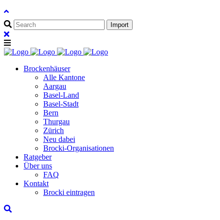
Brockenhäuser
Alle Kantone
Aargau
Basel-Land
Basel-Stadt
Bern
Thurgau
Zürich
Neu dabei
Brocki-Organisationen
Ratgeber
Über uns
FAQ
Kontakt
Brocki eintragen