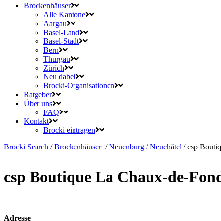
Brockenhäuser
Alle Kantone
Aargau
Basel-Land
Basel-Stadt
Bern
Thurgau
Zürich
Neu dabei
Brocki-Organisationen
Ratgeber
Über uns
FAQ
Kontakt
Brocki eintragen
Brocki Search
/
Brockenhäuser
/
Neuenburg / Neuchâtel
/
csp Bouti
csp Boutique La Chaux-de-Fon
Adresse