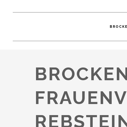
BROCK
BROCKI SEARCH
/
BROCKENHÄUSE
BROCKE
FRAUENV
REBSTEI