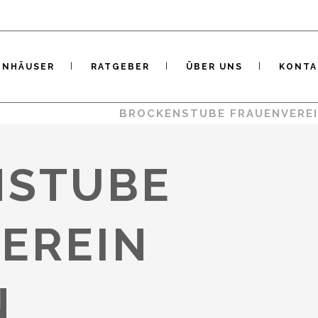
ENHÄUSER
RATGEBER
ÜBER UNS
KONTA
R
/
ST. GALLEN
/
BROCKENSTUBE FRAUENVEREI
NSTUBE
EREIN
N