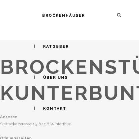
BROCKENHÄUSER
BROCKI SEARCH
/
BROCKENHÄUSER
/
ZÜRICH
RATGEBER
BROCKENST
ÜBER UNS
KUNTERBUN
KONTAKT
Adresse
Strittackerstrasse 15,
8406 Winterthur
Öffnungszeiten