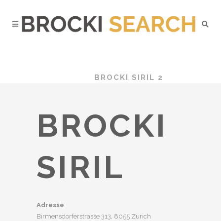
BROCKI
SEARCH
/
BROCKENHÄUSER
/
ZÜRICH
/
BROCKI SIRIL 2
BROCKI
SIRIL
Adresse
Birmensdorferstrasse 313, 8055 Zürich