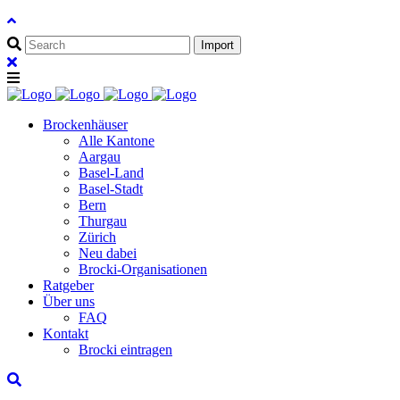
Brockenhäuser
Alle Kantone
Aargau
Basel-Land
Basel-Stadt
Bern
Thurgau
Zürich
Neu dabei
Brocki-Organisationen
Ratgeber
Über uns
FAQ
Kontakt
Brocki eintragen