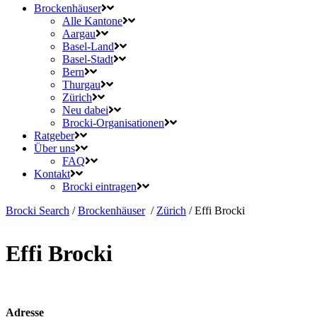
Brockenhäuser
Alle Kantone
Aargau
Basel-Land
Basel-Stadt
Bern
Thurgau
Zürich
Neu dabei
Brocki-Organisationen
Ratgeber
Über uns
FAQ
Kontakt
Brocki eintragen
Brocki Search
/
Brockenhäuser
/
Zürich
/
Effi Brocki
Effi Brocki
Adresse